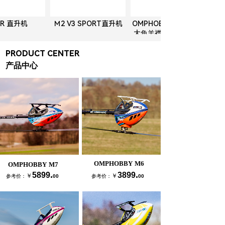
R 直升机
Ｍ2 V3 SPORT直升机
OMPHOBBY朗宇100寸
大角羊襟翼版 PNP RC
遥控飞机 3D花式飞
PRODUCT CENTER
产品中心
OMPHOBBY M6
OMPHOBBY M7
.
.
5899
3899
￥
￥
参考价：
00
参考价：
00