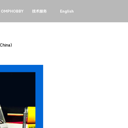
OMPHOBBY
技术服务
English
hina）