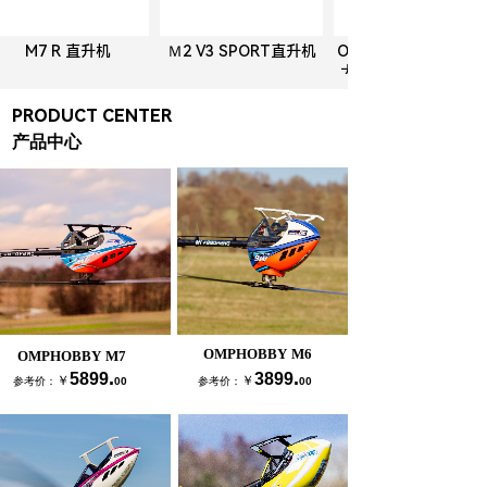
M7 R 直升机
Ｍ2 V3 SPORT直升机
OMPHOBBY朗宇100
大角羊襟翼版 PNP RC
遥控飞机 3D花式飞
PRODUCT CENTER
产品中心
OMPHOBBY M6
OMPHOBBY M7
.
.
5899
3899
￥
￥
参考价：
00
参考价：
00