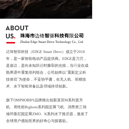
珠海市边锋智驱科技有限公司
Zhuhai Edge Smart Drive Technology Co., Ltd.
边锋智驱科技（EDGE Smart Drive）成立于2018
年，是一家智能电动产品提供商。EDGE是刀刃，
是崖边，是向未知跃迁时撕裂的光痕，当行业在成
熟赛道中重复排列组合，公司始终以“重新定义科
技体验”为使命，不妥协平庸，在无人机、航模技
术、水下智能装备以及领域持续创新。
旗下OMPHOBBY品牌推出创新直驱M系列直升
机、高性能Bighorn系列固定翼飞机、消费类三轴
倾转垂起固定翼ZMO、K系列水下推进器，激发了
全球用户感知世界的好奇心与探索欲。